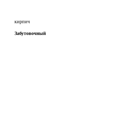
кирпич
Забутовочный