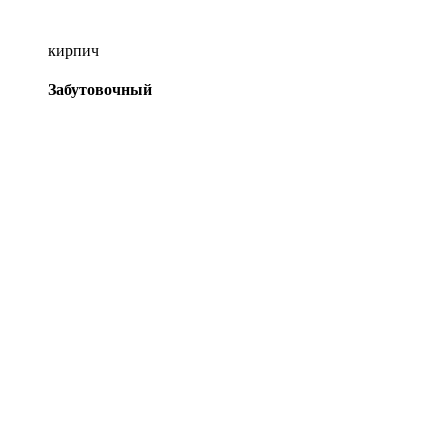
кирпич
Забутовочный