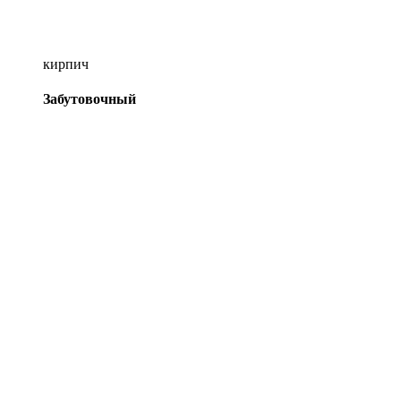
кирпич
Забутовочный