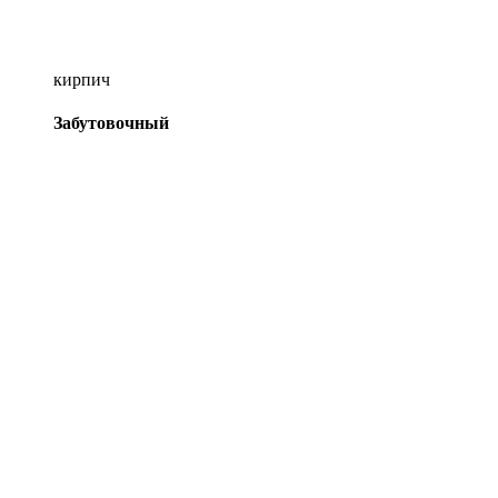
кирпич
Забутовочный