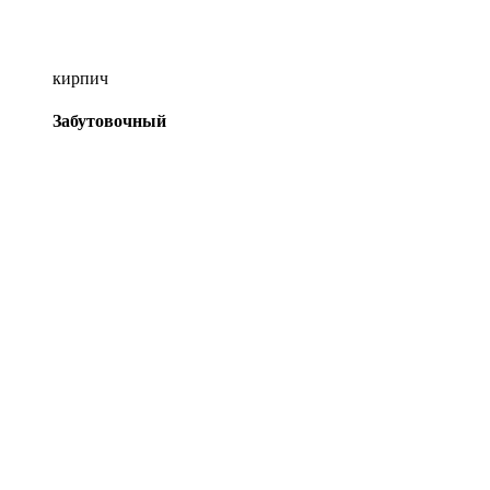
кирпич
Забутовочный