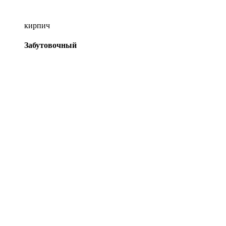
кирпич
Забутовочный