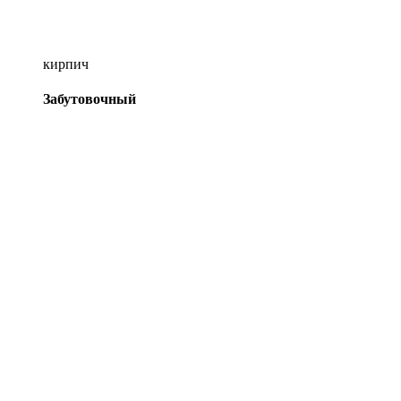
кирпич
Забутовочный