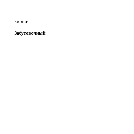
кирпич
Забутовочный