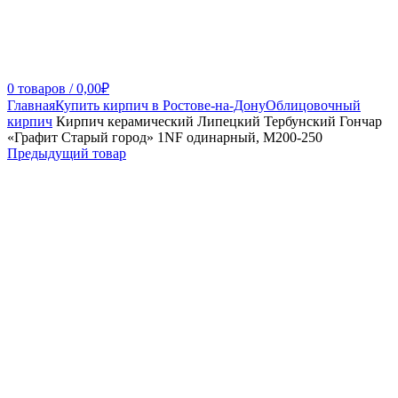
0
товаров
/
0,00
₽
Главная
Купить кирпич в Ростове-на-Дону
Облицовочный
кирпич
Кирпич керамический Липецкий Тербунский Гончар
«Графит Старый город» 1NF одинарный, М200-250
Предыдущий товар