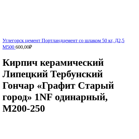
Углегорск цемент Портландцемент со шлаком 50 кг, Д2,5
М500
600,00
₽
Кирпич керамический
Липецкий Тербунский
Гончар «Графит Старый
город» 1NF одинарный,
М200-250