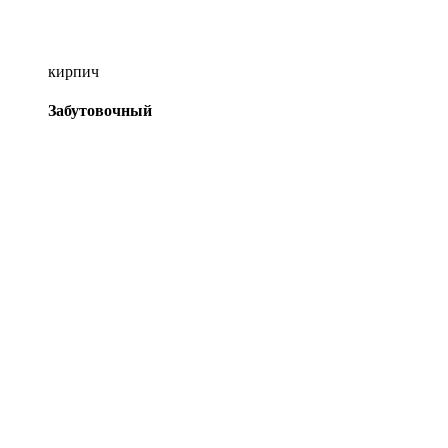
кирпич
Забутовочный