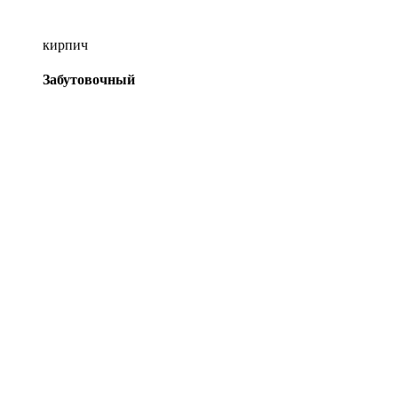
кирпич
Забутовочный