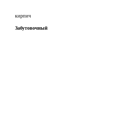
кирпич
Забутовочный