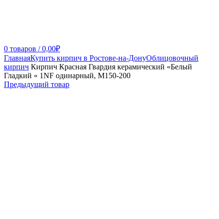
0
товаров
/
0,00
₽
Главная
Купить кирпич в Ростове-на-Дону
Облицовочный
кирпич
Кирпич Красная Гвардия керамический «Белый
Гладкий « 1NF одинарный, М150-200
Предыдущий товар