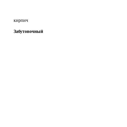
кирпич
Забутовочный