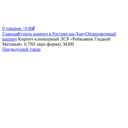
0
товаров
/
0,00
₽
Главная
Купить кирпич в Ростове-на-Дону
Облицовочный
кирпич
Кирпич клинкерный ЛСР «Рейкьявик Гладкий
Матовый» 0,7NF евро формат, М300
Предыдущий товар