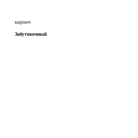
кирпич
Забутовочный