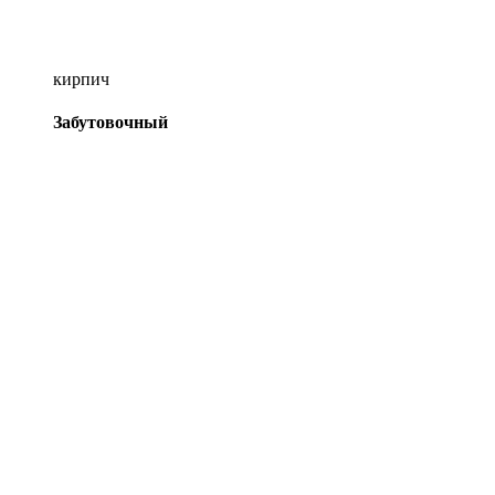
кирпич
Забутовочный