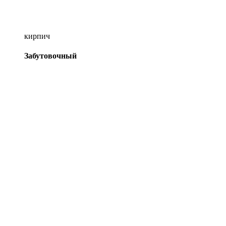
кирпич
Забутовочный