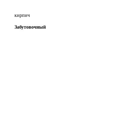
кирпич
Забутовочный