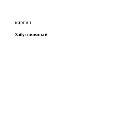
кирпич
Забутовочный