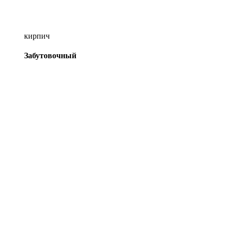
кирпич
Забутовочный