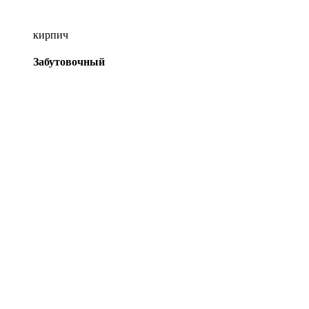
кирпич
Забутовочный