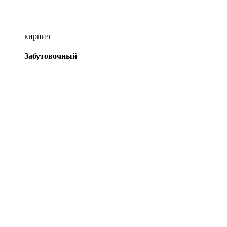
кирпич
Забутовочный