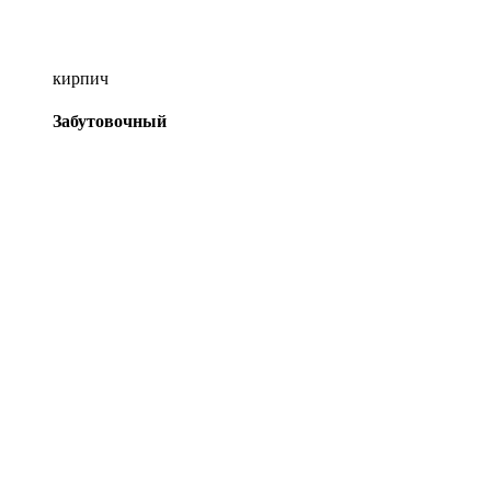
кирпич
Забутовочный