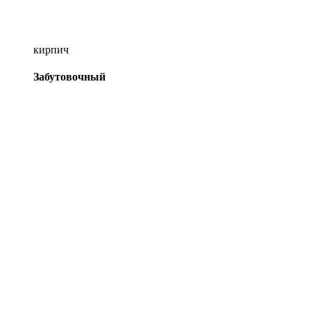
кирпич
Забутовочный