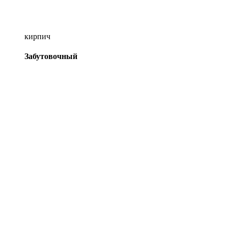
кирпич
Забутовочный