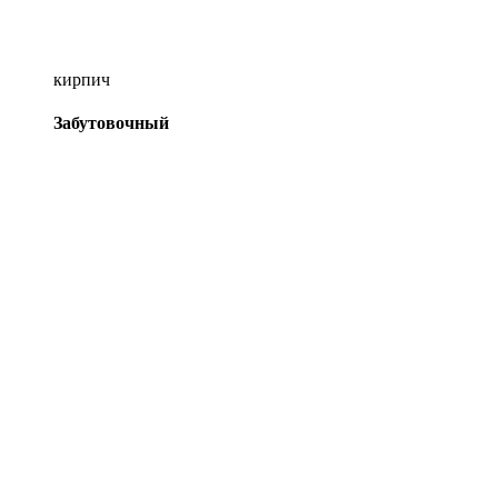
кирпич
Забутовочный