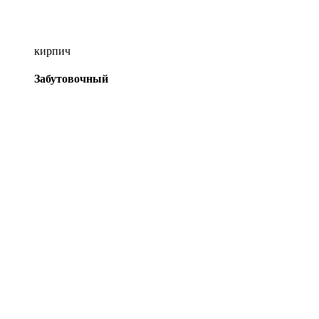
кирпич
Забутовочный