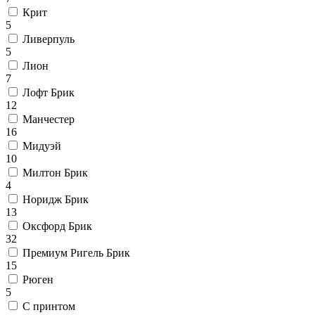
Крит
5
Ливерпуль
5
Лион
7
Лофт Брик
12
Манчестер
16
Мидуэй
10
Милтон Брик
4
Норидж Брик
13
Оксфорд Брик
32
Премиум Ригель Брик
15
Рюген
5
С принтом