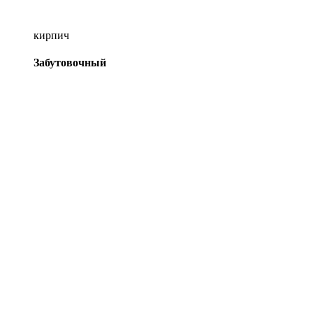
кирпич
Забутовочный