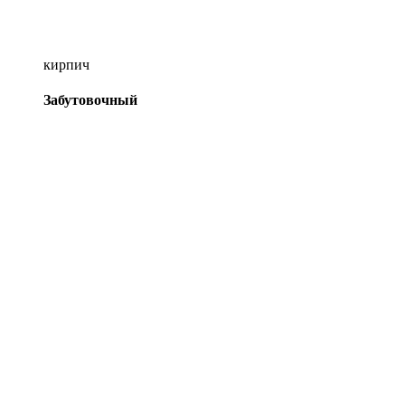
кирпич
Забутовочный