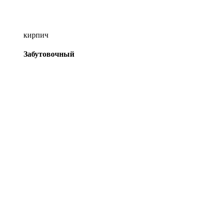
кирпич
Забутовочный