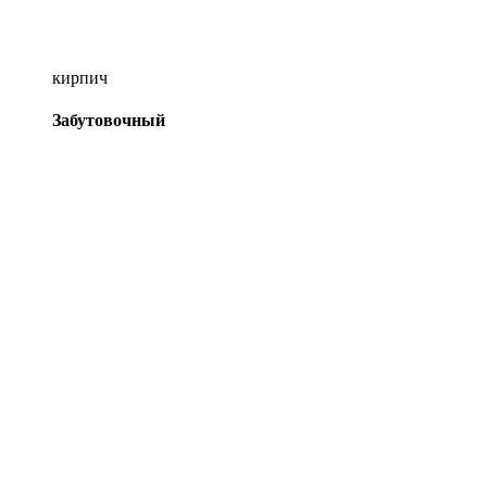
кирпич
Забутовочный