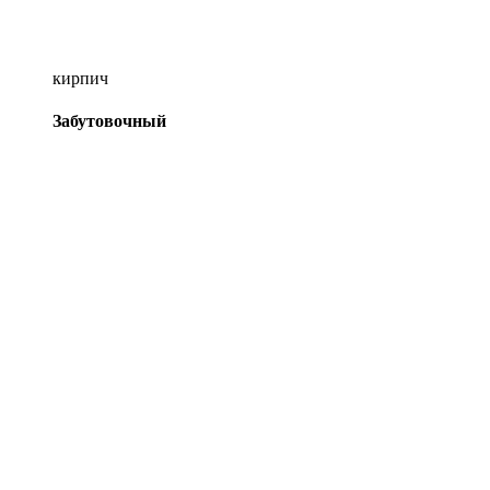
кирпич
Забутовочный