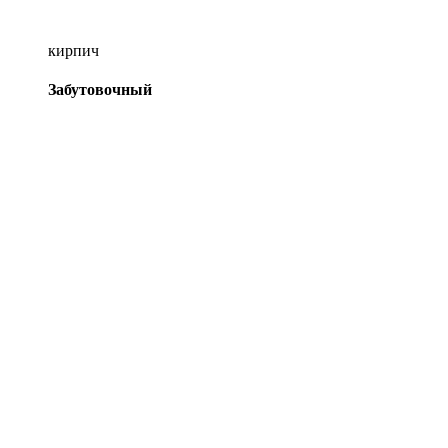
кирпич
Забутовочный