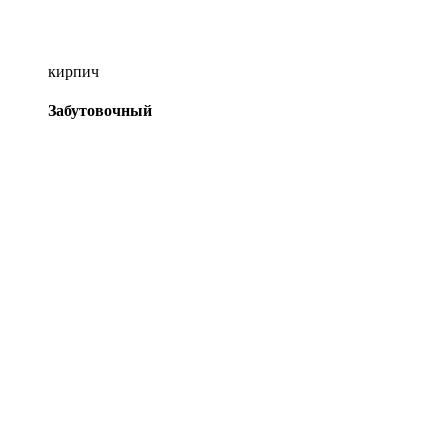
кирпич
Забутовочный