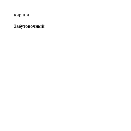
кирпич
Забутовочный