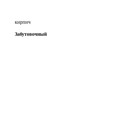
кирпич
Забутовочный