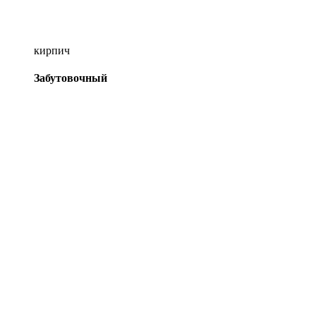
кирпич
Забутовочный