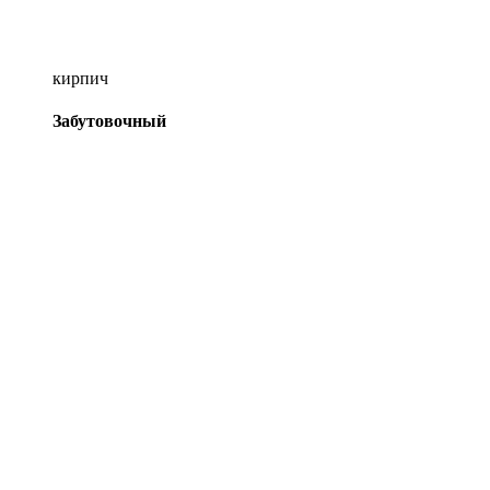
кирпич
Забутовочный