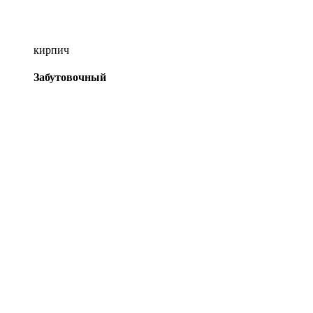
кирпич
Забутовочный