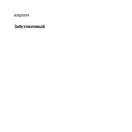
кирпич
Забутовочный