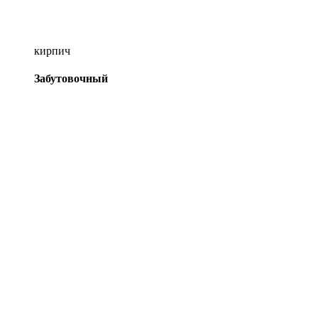
кирпич
Забутовочный