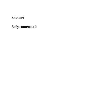
кирпич
Забутовочный