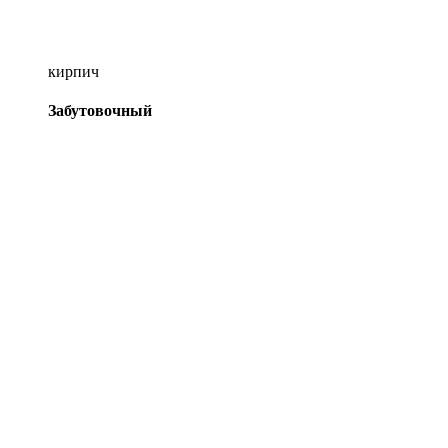
кирпич
Забутовочный