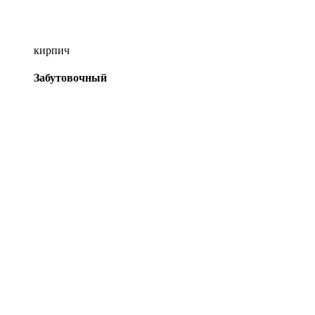
кирпич
Забутовочный