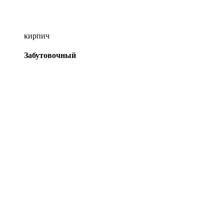
кирпич
Забутовочный