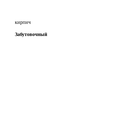
кирпич
Забутовочный