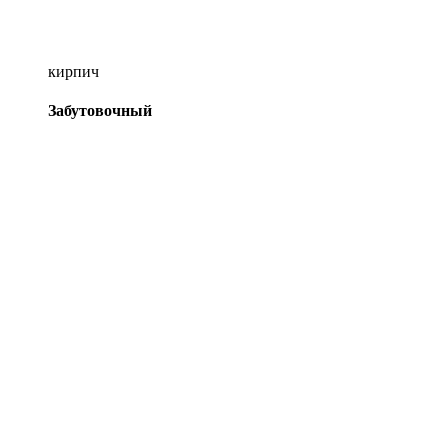
кирпич
Забутовочный