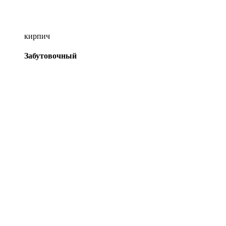
кирпич
Забутовочный