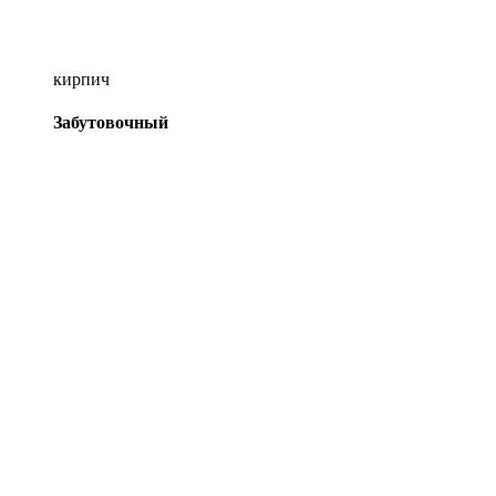
кирпич
Забутовочный