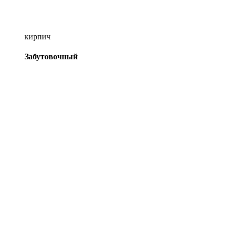
кирпич
Забутовочный